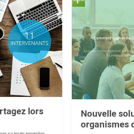
rtagez lors
Nouvelle solu
organismes 
are sa toute première