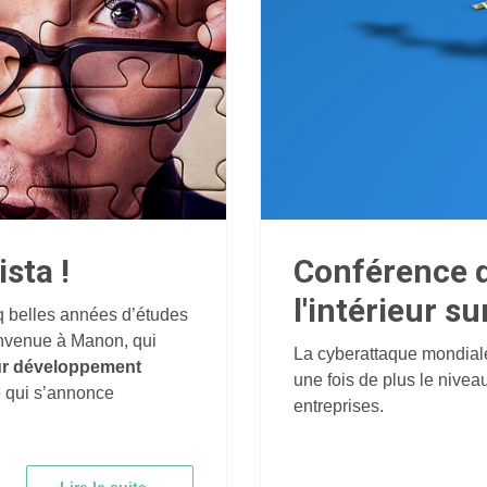
sta !
Conférence d
l'intérieur s
nq belles années d’études
ienvenue à Manon, qui
La cyberattaque mondial
ur développement
une fois de plus le nive
e qui s’annonce
entreprises.
Lire la suite...