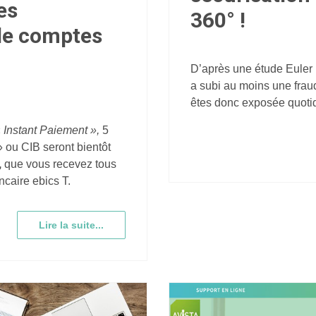
es
360° !
 de comptes
D’après une étude Euler 
a subi au moins une frau
êtes donc exposée quotid
«
Instant Paiement »,
5
 ou CIB seront bientôt
,
que vous recevez tous
ncaire ebics T.
Lire la suite...