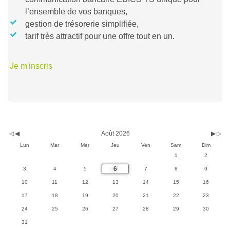
l’ensemble de vos banques,
gestion de trésorerie simplifiée,
tarif très attractif pour une offre tout en un.
Je m'inscris
Année
Mois
Mois
Année
Août 2026
précédente
précédent
suivan
suivante
Lun
Mar
Mer
Jeu
Ven
Sam
Dim
1
2
6
3
4
5
7
8
9
10
11
12
13
14
15
16
17
18
19
20
21
22
23
24
25
26
27
28
29
30
31